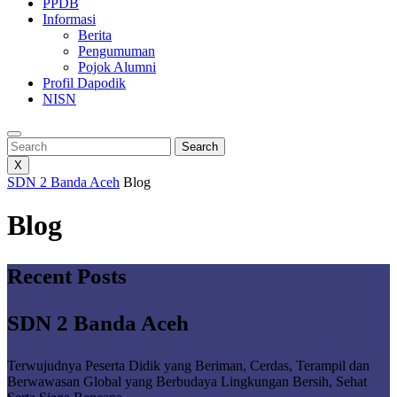
PPDB
Informasi
Berita
Pengumuman
Pojok Alumni
Profil Dapodik
NISN
Search
Search
X
SDN 2 Banda Aceh
Blog
Blog
Recent Posts
SDN 2 Banda Aceh
Terwujudnya Peserta Didik yang Beriman, Cerdas, Terampil dan
Berwawasan Global yang Berbudaya Lingkungan Bersih, Sehat