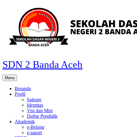
Skip
to
content
SDN 2 Banda Aceh
Menu
Beranda
Profil
Saleum
Identitas
Visi dan Misi
Daftar Pendidik
Akademik
e-Belajar
e-raport