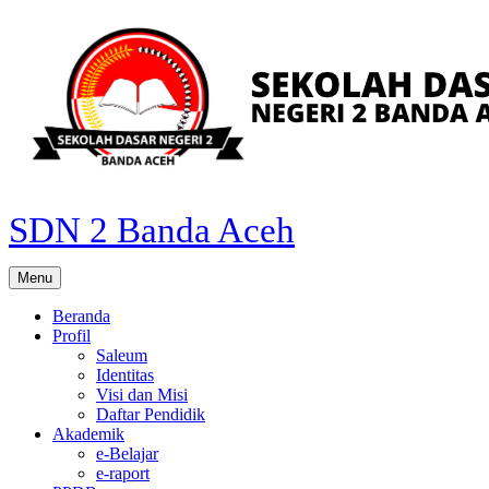
Skip
to
content
SDN 2 Banda Aceh
Menu
Beranda
Profil
Saleum
Identitas
Visi dan Misi
Daftar Pendidik
Akademik
e-Belajar
e-raport