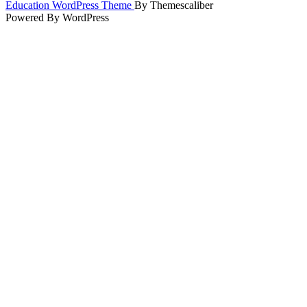
Scroll
Education WordPress Theme
By Themescaliber
Up
Powered By WordPress