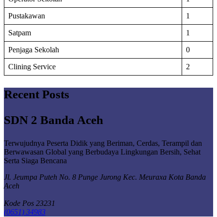
Pustakawan
1
Satpam
1
Penjaga Sekolah
0
Clining Service
2
Recent Posts
SDN 2 Banda Aceh
Terwujudnya Peserta Didik yang Beriman, Cerdas, Terampil dan
Berwawasan Global yang Berbudaya Lingkungan Bersih, Sehat
Serta Siaga Bencana
Jl. Jeumpa Puteh No. 8 Punge Jurong Kec. Meuraxa Kota Banda
Aceh
Kode Pos 23231
(0651) 34983