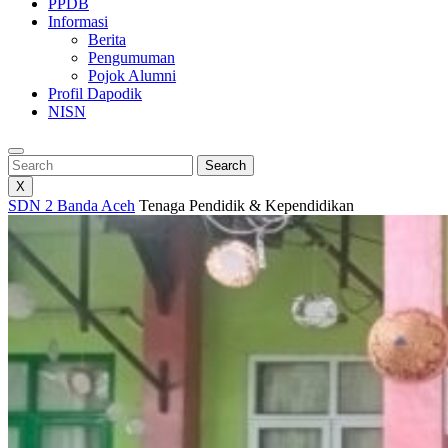
PPDB
Informasi
Berita
Pengumuman
Pojok Alumni
Profil Dapodik
NISN
Search
Search
X
SDN 2 Banda Aceh
Tenaga Pendidik & Kependidikan