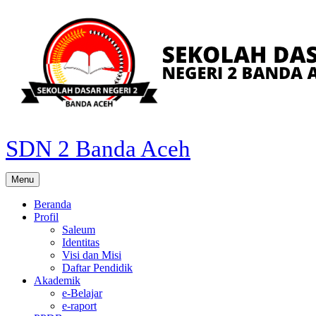
Skip
to
content
SDN 2 Banda Aceh
Menu
Beranda
Profil
Saleum
Identitas
Visi dan Misi
Daftar Pendidik
Akademik
e-Belajar
e-raport