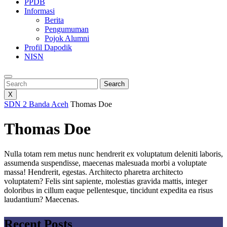
PPDB
Informasi
Berita
Pengumuman
Pojok Alumni
Profil Dapodik
NISN
Search
Search
X
SDN 2 Banda Aceh
Thomas Doe
Thomas Doe
Nulla totam rem metus nunc hendrerit ex voluptatum deleniti laboris,
assumenda suspendisse, maecenas malesuada morbi a voluptate
massa! Hendrerit, egestas. Architecto pharetra architecto
voluptatem? Felis sint sapiente, molestias gravida mattis, integer
doloribus in cillum eaque pellentesque, tincidunt expedita ea risus
laudantium? Maecenas.
Recent Posts