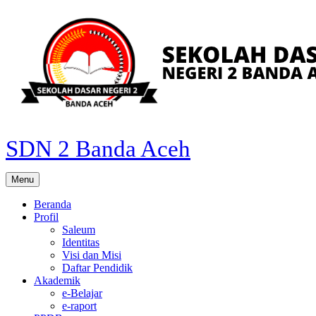
Skip
to
content
SDN 2 Banda Aceh
Menu
Beranda
Profil
Saleum
Identitas
Visi dan Misi
Daftar Pendidik
Akademik
e-Belajar
e-raport