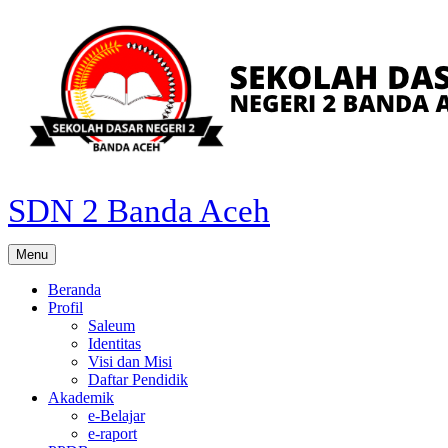
Skip
to
content
SDN 2 Banda Aceh
Menu
Beranda
Profil
Saleum
Identitas
Visi dan Misi
Daftar Pendidik
Akademik
e-Belajar
e-raport