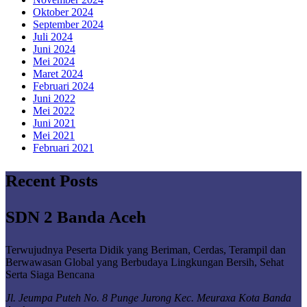
Oktober 2024
September 2024
Juli 2024
Juni 2024
Mei 2024
Maret 2024
Februari 2024
Juni 2022
Mei 2022
Juni 2021
Mei 2021
Februari 2021
Recent Posts
SDN 2 Banda Aceh
Terwujudnya Peserta Didik yang Beriman, Cerdas, Terampil dan
Berwawasan Global yang Berbudaya Lingkungan Bersih, Sehat
Serta Siaga Bencana
Jl. Jeumpa Puteh No. 8 Punge Jurong Kec. Meuraxa Kota Banda