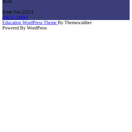
Aceh
Kode Pos 23231
(0651) 34983
Scroll
Education WordPress Theme
By Themescaliber
Up
Powered By WordPress