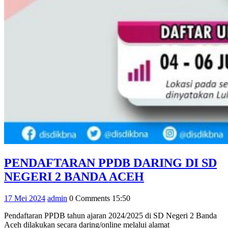
PENDAFTARAN PPDB DARING DI SD
PENDAFTARA
NEGERI 2 BANDA ACEH
PPDB
17
admin
17 Mei 2024
admin
0 Comments
15:50
DARING
Mei
DI
Pendaftaran PPDB tahun ajaran 2024/2025 di SD Negeri 2 Banda
2024
Aceh dilakukan secara daring/online melalui alamat