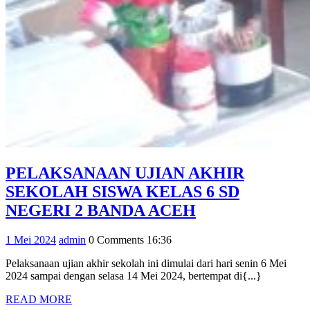
PELAKSANAAN UJIAN AKHIR
SEKOLAH SISWA KELAS 6 SD
PELAKSANAA
NEGERI 2 BANDA ACEH
UJIAN
1
admin
1 Mei 2024
admin
0 Comments
16:36
AKHIR
Mei
SEKOLAH
Pelaksanaan ujian akhir sekolah ini dimulai dari hari senin 6 Mei
2024
2024 sampai dengan selasa 14 Mei 2024, bertempat di{...}
SISWA
READ
READ MORE
KELAS