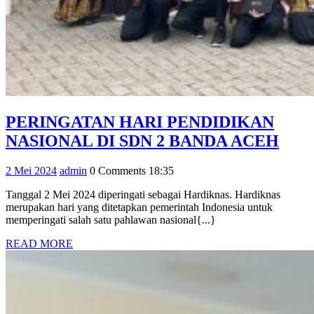
PERINGATAN HARI PENDIDIKAN
PER
NASIONAL DI SDN 2 BANDA ACEH
HAR
2
admin
2 Mei 2024
admin
0 Comments
18:35
PEN
Mei
NAS
Tanggal 2 Mei 2024 diperingati sebagai Hardiknas. Hardiknas
2024
merupakan hari yang ditetapkan pemerintah Indonesia untuk
DI
memperingati salah satu pahlawan nasional{...}
SDN
READ
READ MORE
2
MORE
BAN
AC