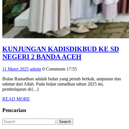
KUNJUNGAN KADISDIKBUD KE SD
KUNJUNGAN
NEGERI 2 BANDA ACEH
KADISDIKBU
11
admin
11 Maret 2025
admin
0 Comments
17:55
KE
Maret
SD
Bulan Ramadhan adalah bulan yang penuh berkah, ampunan dan
2025
rahmat dari Allah. Pada bulan ramadhan tahun 2025 ini,
NEGERI
pembelajaran di{...}
2
READ
READ MORE
BANDA
MORE
Pencarian
ACEH
Search
Search