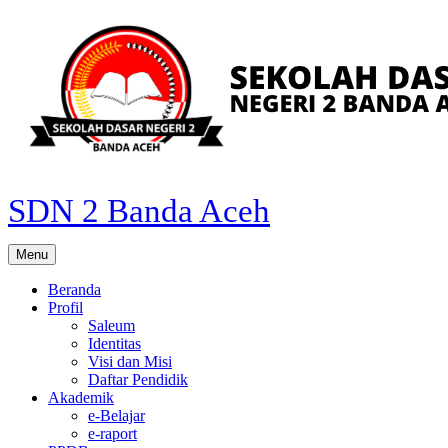
Skip
to
content
SDN 2 Banda Aceh
Menu
Beranda
Profil
Saleum
Identitas
Visi dan Misi
Daftar Pendidik
Akademik
e-Belajar
e-raport