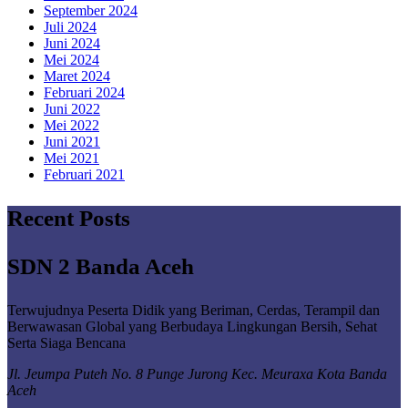
September 2024
Juli 2024
Juni 2024
Mei 2024
Maret 2024
Februari 2024
Juni 2022
Mei 2022
Juni 2021
Mei 2021
Februari 2021
Recent Posts
SDN 2 Banda Aceh
Terwujudnya Peserta Didik yang Beriman, Cerdas, Terampil dan
Berwawasan Global yang Berbudaya Lingkungan Bersih, Sehat
Serta Siaga Bencana
Jl. Jeumpa Puteh No. 8 Punge Jurong Kec. Meuraxa Kota Banda
Aceh