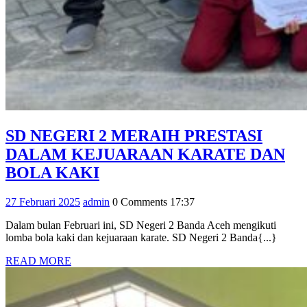
SD NEGERI 2 MERAIH PRESTASI
DALAM KEJUARAAN KARATE DAN
SD
BOLA KAKI
NEGERI
27
admin
27 Februari 2025
admin
0 Comments
17:37
2
Februari
MERAIH
Dalam bulan Februari ini, SD Negeri 2 Banda Aceh mengikuti
2025
lomba bola kaki dan kejuaraan karate. SD Negeri 2 Banda{...}
PRESTASI
READ
READ MORE
DALAM
MORE
KEJUARAAN
KARATE