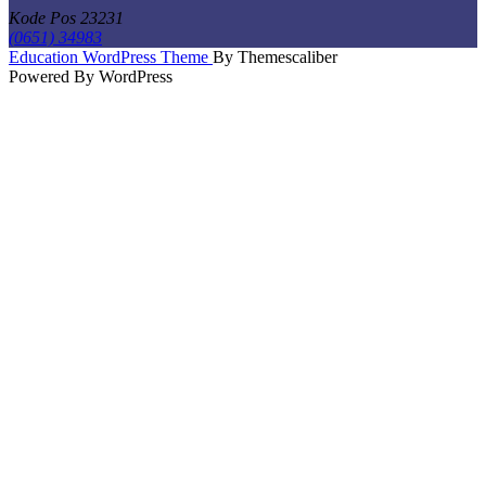
Kode Pos 23231
(0651) 34983
Scroll
Education WordPress Theme
By Themescaliber
Up
Powered By WordPress