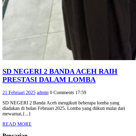
SD NEGERI 2 BANDA ACEH RAIH
SD
PRESTASI DALAM LOMBA
NEGERI
21
admin
21 Februari 2025
admin
0 Comments
17:59
2
Februari
BANDA
SD NEGERI 2 Banda Aceh mengikuti beberapa lomba yang
2025
diadakan di bulan Februari 2025. Lomba yang diikuti mulai dari
ACEH
mewarnai,{...}
RAIH
READ
READ MORE
PRESTASI
MORE
Pencarian