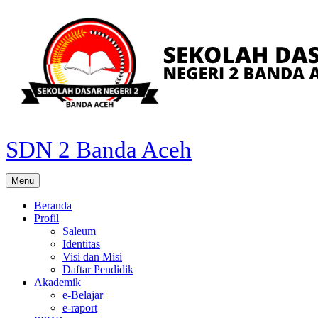
Skip
to
content
SDN 2 Banda Aceh
Menu
Beranda
Profil
Saleum
Identitas
Visi dan Misi
Daftar Pendidik
Akademik
e-Belajar
e-raport