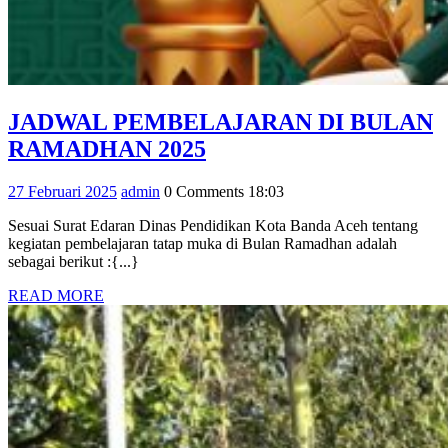
JADWAL PEMBELAJARAN DI BULAN
JADWAL
RAMADHAN 2025
PEMBELAJARAN
27
admin
27 Februari 2025
admin
0 Comments
18:03
DI
Februari
BULAN
Sesuai Surat Edaran Dinas Pendidikan Kota Banda Aceh tentang
2025
kegiatan pembelajaran tatap muka di Bulan Ramadhan adalah
RAMADHAN
sebagai berikut :{...}
2025
READ
READ MORE
MORE