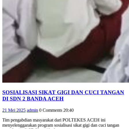
SOSIALISASI SIKAT GIGI DAN CUCI TANGAN
SOSIALISASI
DI SDN 2 BANDA ACEH
SIKAT
21
admin
21 Mei 2025
admin
0 Comments
20:40
GIGI
Mei
DAN
Tim pengabdian masyarakat dari POLTEKES ACEH ini
2025
CUCI
menyelenggarakan program sosialisasi sikat gigi dan cuci tangan