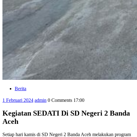
Berita
Category
1
admin
1 Februari 2024
admin
0 Comments
17:00
Februari
2024
Kegiatan SEDATI Di SD Negeri 2 Banda
Aceh
Setiap hari kamis di SD Negeri 2 Banda Aceh melakukan program