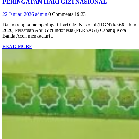
PERSAGI
PERINGATAN HARI GIZI NASIONAL
BANDA
22
admin
22 Januari 2026
admin
0 Comments
19:23
ACEH
Januari
EDUKASI
Dalam rangka memperingati Hari Gizi Nasional (HGN) ke-66 tahun
2026
SISWA
2026, Persatuan Ahli Gizi Indonesia (PERSAGI) Cabang Kota
SDN
Banda Aceh menggelar{...}
2
READ
READ MORE
BANDA
MORE
ACEH
DALAM
RANGKA
PERINGAT
HARI
GIZI
NASIONAL