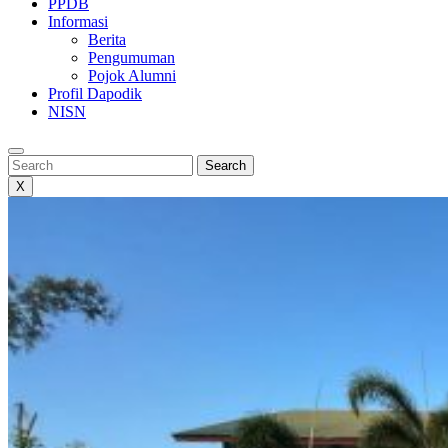
PPDB
Informasi
Berita
Pengumuman
Pojok Alumni
Profil Dapodik
NISN
Search
Search
X