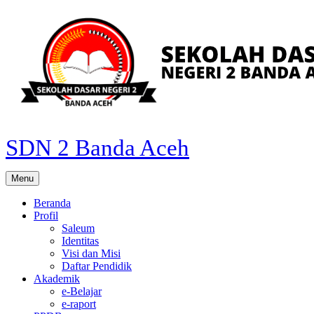
Skip
to
content
SDN 2 Banda Aceh
Menu
Beranda
Profil
Saleum
Identitas
Visi dan Misi
Daftar Pendidik
Akademik
e-Belajar
e-raport