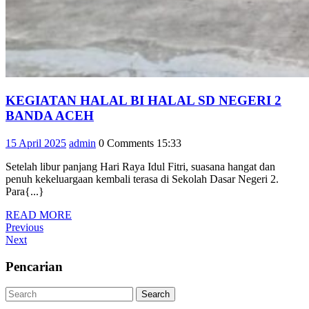
KEGIATAN HALAL BI HALAL SD NEGERI 2
KEGIATAN
BANDA ACEH
HALAL
15
admin
15 April 2025
admin
0 Comments
15:33
BI
April
HALAL
Setelah libur panjang Hari Raya Idul Fitri, suasana hangat dan
2025
SD
penuh kekeluargaan kembali terasa di Sekolah Dasar Negeri 2.
NEGERI
Para{...}
2
READ
READ MORE
BANDA
Navigasi
Previous
MORE
Previous
ACEH
Post
Next
Next
pos
Post
Pencarian
Search
Search