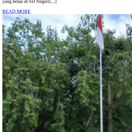
TANGAN
yang benar di SD Negeri{...}
DI
READ
READ MORE
SDN
MORE
2
BANDA
ACEH