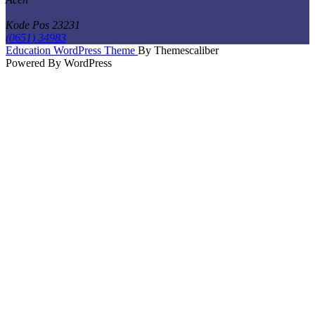
Kode Pos 23231
(0651) 34983
Scroll
Education WordPress Theme
By Themescaliber
Up
Powered By WordPress