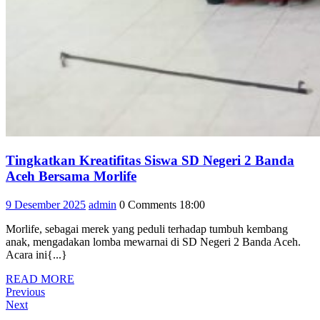
Tingkatkan Kreatifitas Siswa SD Negeri 2 Banda
Tingkatkan
Aceh Bersama Morlife
Kreatifitas
9
admin
9 Desember 2025
admin
0 Comments
18:00
Siswa
Desember
SD
Morlife, sebagai merek yang peduli terhadap tumbuh kembang
2025
Negeri
anak, mengadakan lomba mewarnai di SD Negeri 2 Banda Aceh.
2
Acara ini{...}
Banda
READ
READ MORE
Aceh
Navigasi
Previous
MORE
Previous
Bersama
Post
Next
Next
pos
Morlife
Post