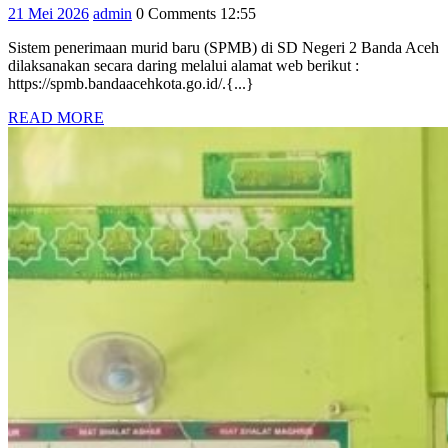
21
admin
21 Mei 2026
admin
0 Comments
12:55
MURID
Mei
BARU
Sistem penerimaan murid baru (SPMB) di SD Negeri 2 Banda Aceh
2026
(SPMB)
dilaksanakan secara daring melalui alamat web berikut :
DI
https://spmb.bandaacehkota.go.id/.{...}
SD
READ
READ MORE
NEGERI
MORE
2
BANDA
ACEH