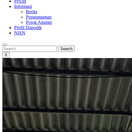
PPDB
Informasi
Berita
Pengumuman
Pojok Alumni
Profil Dapodik
NISN
Search
Search
X