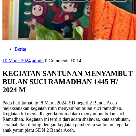
Berita
Category
10
admin
10 Maret 2024
admin
0 Comments
10:14
Maret
2024
KEGIATAN SANTUNAN MENYAMBUT
BULAN SUCI RAMADHAN 1445 H/
2024 M
Pada hari jumat, tgl 8 Maret 2024, SD negeri 2 Banda Aceh
melaksanakan kegiatan rutin menyambut bulan suci ramadhan.
Kegiatan ini menjadi agenda rutin dalam menyambut bulan suci
Ramadhan. Kegiatan ini terdiri dari acara shalawat, kata sambutan,
ceramah dan ditutup dengan kegiatan pemberian santunan kepada
anak yatim piatu SDN 2 Banda Aceh.