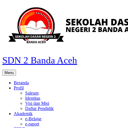
Skip
to
content
SDN 2 Banda Aceh
Menu
Beranda
Profil
Saleum
Identitas
Visi dan Misi
Daftar Pendidik
Akademik
e-Belajar
e-raport