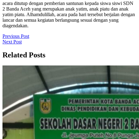
acara ditutup dengan pemberian santunan kepada siswa siswi SDN
2 Banda Aceh yang merupakan anak yatim, anak piatu dan anak
yatim piatu. Alhamdulillah, acara pada hari tersebut berjalan dengan
lancar dan semua kegiatan berlangsung sesuai dengan yang
diagendakan.
Navigasi
Previous
Previous Post
Next
Post
Next Post
pos
Post
Related Posts