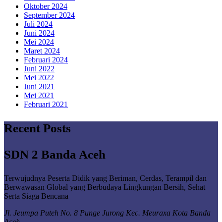
Oktober 2024
September 2024
Juli 2024
Juni 2024
Mei 2024
Maret 2024
Februari 2024
Juni 2022
Mei 2022
Juni 2021
Mei 2021
Februari 2021
Recent Posts
SDN 2 Banda Aceh
Terwujudnya Peserta Didik yang Beriman, Cerdas, Terampil dan
Berwawasan Global yang Berbudaya Lingkungan Bersih, Sehat
Serta Siaga Bencana
Jl. Jeumpa Puteh No. 8 Punge Jurong Kec. Meuraxa Kota Banda
Aceh