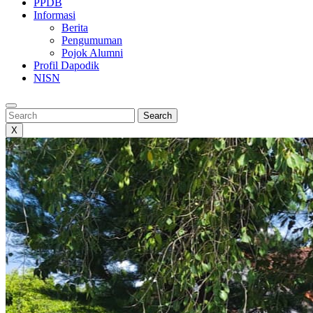
PPDB
Informasi
Berita
Pengumuman
Pojok Alumni
Profil Dapodik
NISN
Search
Search
X