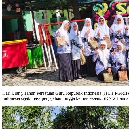
Hari Ulang Tahun Persatuan Guru Republik Indonesia (HUT PGRI) diperingati setiap 25 November, bertepatan dengan Hari Guru Nasional. Momen ini menjadi pengingat akan perjuangan panjang para guru
Indonesia sejak masa penjajahan hingga kemerdekaan. SDN 2 Banda