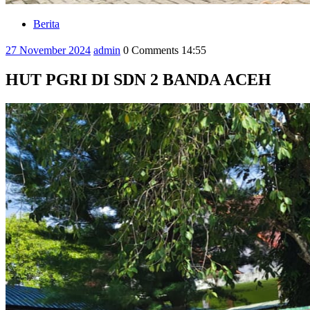
Berita
Category
27
admin
27 November 2024
admin
0 Comments
14:55
November
2024
HUT PGRI DI SDN 2 BANDA ACEH