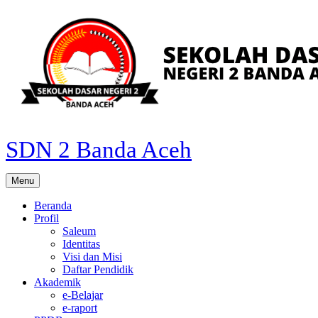
Skip
to
content
SDN 2 Banda Aceh
Menu
Beranda
Profil
Saleum
Identitas
Visi dan Misi
Daftar Pendidik
Akademik
e-Belajar
e-raport