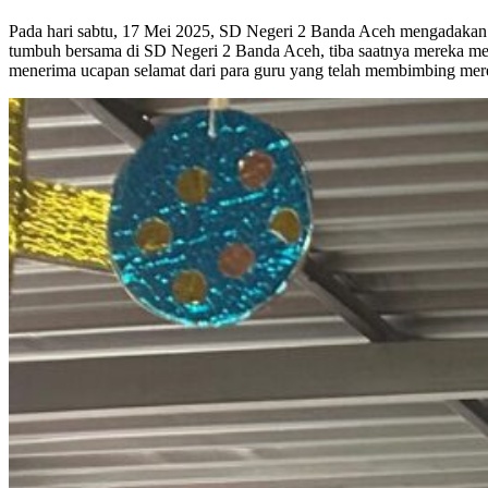
Pada hari sabtu, 17 Mei 2025, SD Negeri 2 Banda Aceh mengadakan acara perpisahan siswa-siswi kelas 6. Hari ini menjadi momen yang penting buat siswa kelas 6. Setelah enam tahun penuh tawa, belajar, dan
tumbuh bersama di SD Negeri 2 Banda Aceh, tiba saatnya mereka mel
menerima ucapan selamat dari para guru yang telah membimbing mer