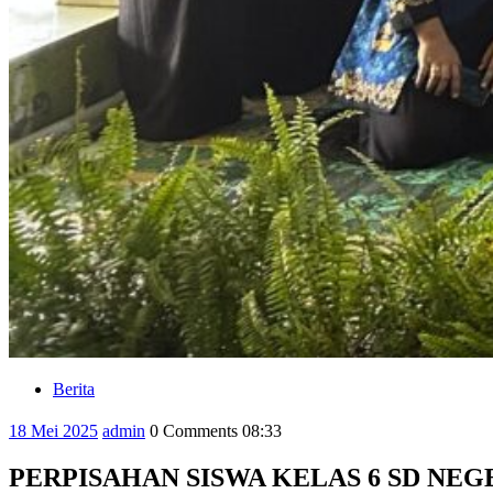
Berita
Category
18
admin
18 Mei 2025
admin
0 Comments
08:33
Mei
2025
PERPISAHAN SISWA KELAS 6 SD NEG