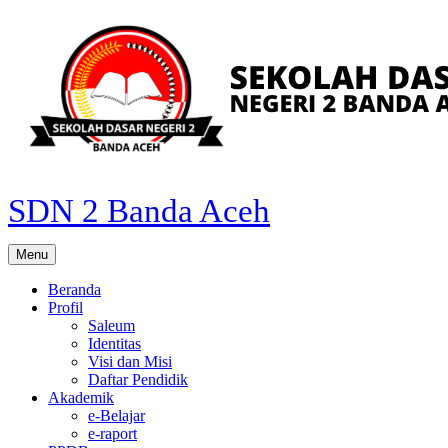
Skip
to
content
SDN 2 Banda Aceh
Menu
Beranda
Profil
Saleum
Identitas
Visi dan Misi
Daftar Pendidik
Akademik
e-Belajar
e-raport