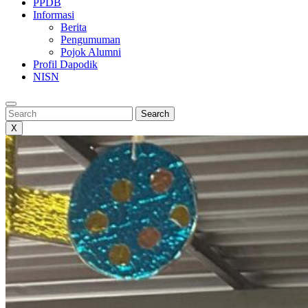
PPDB
Informasi
Berita
Pengumuman
Pojok Alumni
Profil Dapodik
NISN
Search
Search
X