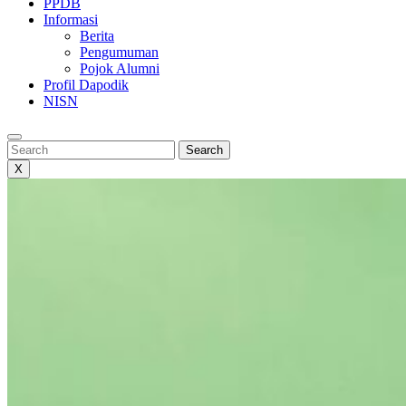
PPDB
Informasi
Berita
Pengumuman
Pojok Alumni
Profil Dapodik
NISN
Search
Search
X