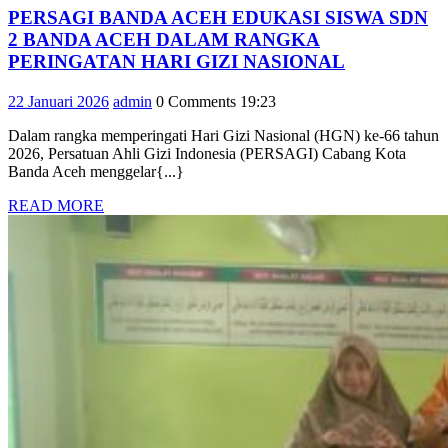
PERSAGI BANDA ACEH EDUKASI SISWA SDN
2 BANDA ACEH DALAM RANGKA
PERSAGI
PERINGATAN HARI GIZI NASIONAL
BANDA
22
admin
22 Januari 2026
admin
0 Comments
19:23
ACEH
Januari
EDUKASI
Dalam rangka memperingati Hari Gizi Nasional (HGN) ke-66 tahun
2026
SISWA
2026, Persatuan Ahli Gizi Indonesia (PERSAGI) Cabang Kota
SDN
Banda Aceh menggelar{...}
2
READ
READ MORE
BANDA
MORE
ACEH
DALAM
RANGKA
PERINGAT
HARI
GIZI
NASIONAL