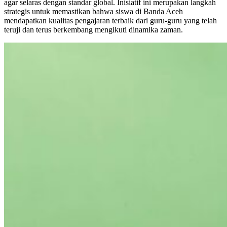
agar selaras dengan standar global. Inisiatif ini merupakan langkah
strategis untuk memastikan bahwa siswa di Banda Aceh
mendapatkan kualitas pengajaran terbaik dari guru-guru yang telah
teruji dan terus berkembang mengikuti dinamika zaman.