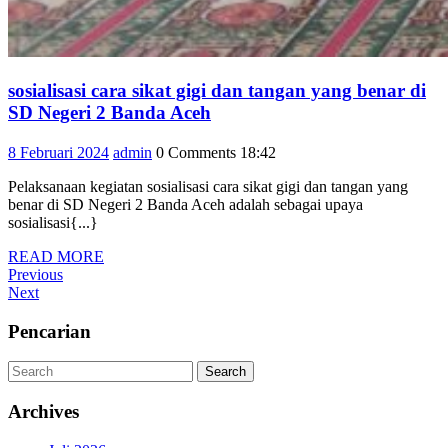
sosialisasi cara sikat gigi dan tangan yang benar di
sosialisasi
SD Negeri 2 Banda Aceh
cara
8
admin
8 Februari 2024
admin
0 Comments
18:42
sikat
Februari
gigi
Pelaksanaan kegiatan sosialisasi cara sikat gigi dan tangan yang
2024
dan
benar di SD Negeri 2 Banda Aceh adalah sebagai upaya
tangan
sosialisasi{...}
yang
READ
READ MORE
benar
Navigasi
Previous
MORE
Previous
di
Post
Next
Next
pos
SD
Post
Pencarian
Negeri
2
Search
Search
Banda
Aceh
Archives