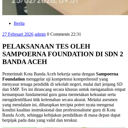
Berita
Category
27
admin
27 Februari 2026
admin
0 Comments
22:31
Februari
2026
PELAKSANAAN TES OLEH
SAMPOERNA FOUNDATION DI SDN 2
BANDA ACEH
Pemerintah Kota Banda Aceh bekerja sama dengan
Sampoerna
Foundation
menggelar uji kompetensi komprehensif yang
menyasar tenaga pendidik di sekolah negeri, mulai dari jenjang SD
dan SMP. Tes ini dirancang secara khusus untuk menganalisis empat
kemampuan fundamental guru guna memetakan kekuatan serta
mengidentifikasi titik kelemahan secara akurat. Melalui asesmen
yang mendalam ini, diharapkan tercipta potret nyata mengenai
kondisi kualitas instruksional dan profesionalisme guru di Kota
Banda Aceh, sehingga kebijakan pendidikan di masa depan dapat
berpijak pada data yang valid dan terukur.