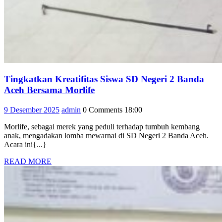
Tingkatkan Kreatifitas Siswa SD Negeri 2 Banda
Tingkatkan
Aceh Bersama Morlife
Kreatifitas
9
admin
9 Desember 2025
admin
0 Comments
18:00
Siswa
Desember
SD
Morlife, sebagai merek yang peduli terhadap tumbuh kembang
2025
Negeri
anak, mengadakan lomba mewarnai di SD Negeri 2 Banda Aceh.
2
Acara ini{...}
Banda
READ
READ MORE
Aceh
MORE
Bersama
Morlife