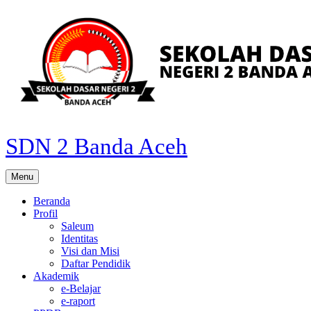
Skip
to
content
SDN 2 Banda Aceh
Menu
Beranda
Profil
Saleum
Identitas
Visi dan Misi
Daftar Pendidik
Akademik
e-Belajar
e-raport