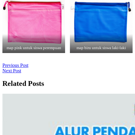
map pink untuk siswa perempuan
map biru untuk siswa laki-laki
Navigasi
Previous
Previous Post
Next
Post
Next Post
pos
Post
Related Posts