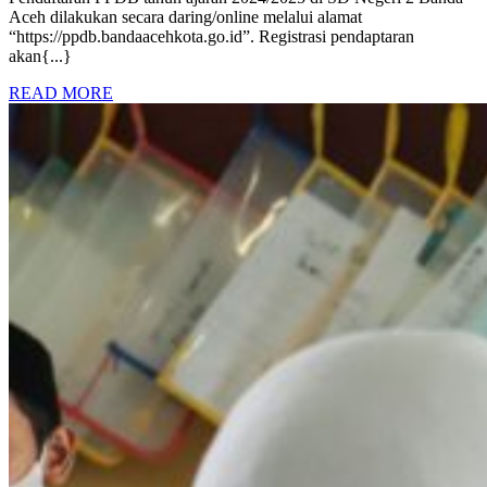
SD
Aceh dilakukan secara daring/online melalui alamat
NEGERI
“https://ppdb.bandaacehkota.go.id”. Registrasi pendaptaran
akan{...}
2
BANDA
READ
READ MORE
ACEH
MORE