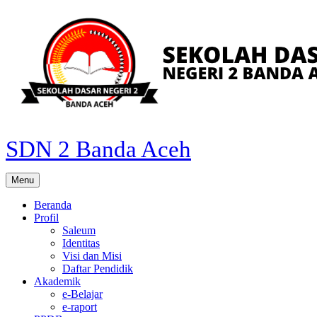
Skip
to
content
SDN 2 Banda Aceh
Menu
Beranda
Profil
Saleum
Identitas
Visi dan Misi
Daftar Pendidik
Akademik
e-Belajar
e-raport