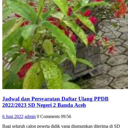
Jadwal dan Persyaratan Daftar Ulang PPDB
Jadwal
2022/2023 SD Negeri 2 Banda Aceh
dan
6
admin
6 Juni 2022
admin
0 Comments
09:56
Persyaratan
Juni
Daftar
Bagi seluruh calon peserta didik yang diumumkan diterima di SD
2022