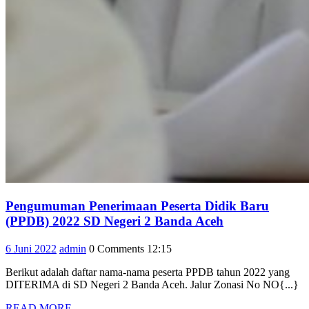
Pengumuman Penerimaan Peserta Didik Baru
Pengumuman
(PPDB) 2022 SD Negeri 2 Banda Aceh
Penerimaan
6
admin
6 Juni 2022
admin
0 Comments
12:15
Peserta
Juni
Didik
Berikut adalah daftar nama-nama peserta PPDB tahun 2022 yang
2022
Baru
DITERIMA di SD Negeri 2 Banda Aceh. Jalur Zonasi No NO{...}
(PPDB)
READ
READ MORE