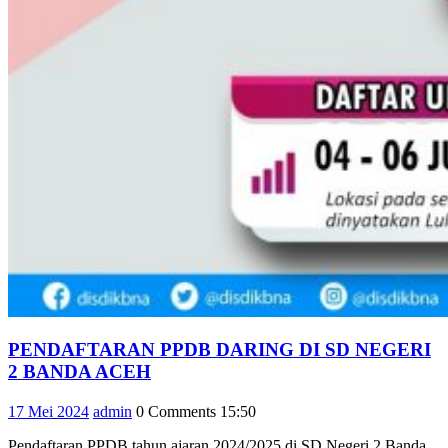
PENDAFTARAN PPDB DARING DI SD NEGERI
PENDAFTARAN
2 BANDA ACEH
PPDB
17
admin
17 Mei 2024
admin
0 Comments
15:50
DARING
Mei
DI
Pendaftaran PPDB tahun ajaran 2024/2025 di SD Negeri 2 Banda
2024