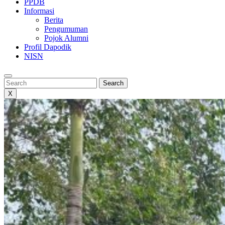
PPDB
Informasi
Berita
Pengumuman
Pojok Alumni
Profil Dapodik
NISN
Search
Search
X