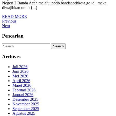
Ulang
Negeri 2 Banda Aceh melalui ppdb.bandaacehkota.go.id , maka
PPDB
diwajibkan untuk{...}
2022/2023
READ
READ MORE
SD
Navigasi
Previous
MORE
Previous
Negeri
Post
Next
Next
pos
2
Post
Pencarian
Banda
Aceh
Search
Search
Archives
Juli 2026
Juni 2026
Mei 2026
April 2026
Maret 2026
Februari 2026
Januari 2026
Desember 2025
November 2025
September 2025
Agustus 2025