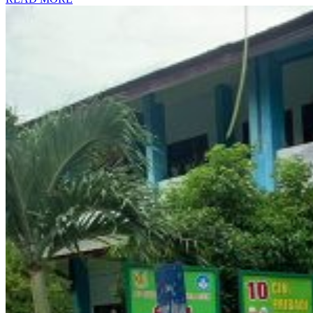
2022
MORE
SD
Negeri
2
Banda
Aceh