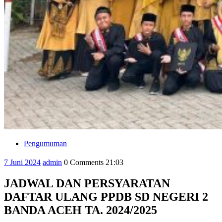
Pengumuman
Category
7
admin
7 Juni 2024
admin
0 Comments
21:03
Juni
2024
JADWAL DAN PERSYARATAN
DAFTAR ULANG PPDB SD NEGERI 2
BANDA ACEH TA. 2024/2025