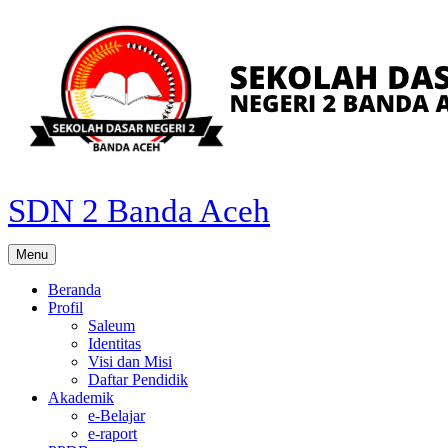
Skip
to
content
SDN 2 Banda Aceh
Menu
Beranda
Profil
Saleum
Identitas
Visi dan Misi
Daftar Pendidik
Akademik
e-Belajar
e-raport