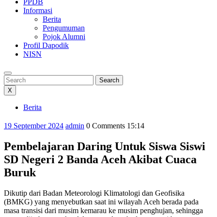
PPDB
Informasi
Berita
Pengumuman
Pojok Alumni
Profil Dapodik
NISN
Search
Search
X
Berita
Category
19
admin
19 September 2024
admin
0 Comments
15:14
September
2024
Pembelajaran Daring Untuk Siswa Siswi
SD Negeri 2 Banda Aceh Akibat Cuaca
Buruk
Dikutip dari Badan Meteorologi Klimatologi dan Geofisika
(BMKG) yang menyebutkan saat ini wilayah Aceh berada pada
masa transisi dari musim kemarau ke musim penghujan, sehingga