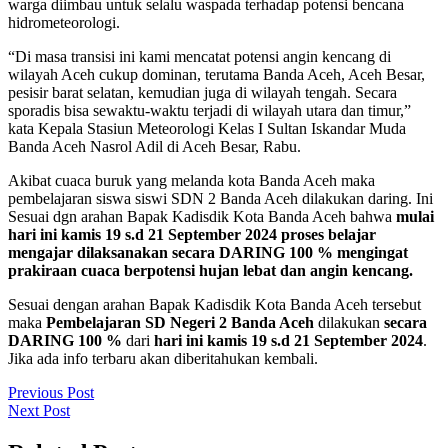
warga diimbau untuk selalu waspada terhadap potensi bencana
hidrometeorologi.
“Di masa transisi ini kami mencatat potensi angin kencang di
wilayah Aceh cukup dominan, terutama Banda Aceh, Aceh Besar,
pesisir barat selatan, kemudian juga di wilayah tengah. Secara
sporadis bisa sewaktu-waktu terjadi di wilayah utara dan timur,”
kata Kepala Stasiun Meteorologi Kelas I Sultan Iskandar Muda
Banda Aceh Nasrol Adil di Aceh Besar, Rabu.
Akibat cuaca buruk yang melanda kota Banda Aceh maka
pembelajaran siswa siswi SDN 2 Banda Aceh dilakukan daring. Ini
Sesuai dgn arahan Bapak Kadisdik Kota Banda Aceh bahwa
mulai
hari ini kamis 19 s.d 21 September 2024 proses belajar
mengajar dilaksanakan secara DARING 100 % mengingat
prakiraan cuaca berpotensi hujan lebat dan angin kencang.
Sesuai dengan arahan Bapak Kadisdik Kota Banda Aceh tersebut
maka
Pembelajaran SD Negeri 2 Banda Aceh
dilakukan
secara
DARING 100 %
dari
hari ini kamis 19 s.d 21 September 2024
.
Jika ada info terbaru akan diberitahukan kembali.
Navigasi
Previous
Previous Post
Next
Post
Next Post
pos
Post