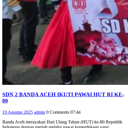
SDN 2 BANDA ACEH IKUTI PAWAI HUT RI KE-
SDN
80
2
19
admin
19 Agustus 2025
admin
0 Comments
07:44
BANDA
Agustus
ACEH
Banda Aceh merayakan Hari Ulang Tahun (HUT) ke-80 Republik
2025
IKUTI
Indonesia dengan meriah melalui pawai kemerdekaan yang