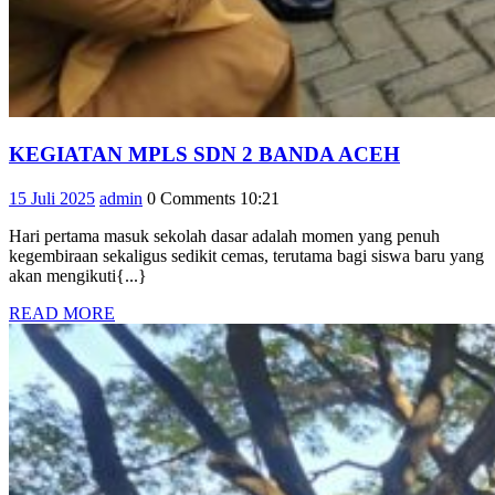
KEGIAT
KEGIATAN MPLS SDN 2 BANDA ACEH
MPLS
15
admin
15 Juli 2025
admin
0 Comments
10:21
SDN
Juli
2
Hari pertama masuk sekolah dasar adalah momen yang penuh
2025
BANDA
kegembiraan sekaligus sedikit cemas, terutama bagi siswa baru yang
ACEH
akan mengikuti{...}
READ
READ MORE
MORE