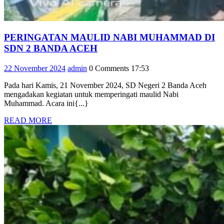
PERINGATAN MAULID NABI MUHAMMAD DI
PERINGATAN
SDN 2 BANDA ACEH
MAULID
22
admin
22 November 2024
admin
0 Comments
17:53
NABI
November
MUHAMMAD
Pada hari Kamis, 21 November 2024, SD Negeri 2 Banda Aceh
2024
DI
mengadakan kegiatan untuk memperingati maulid Nabi
SDN
Muhammad. Acara ini{...}
2
READ
READ MORE
BANDA
MORE
ACEH