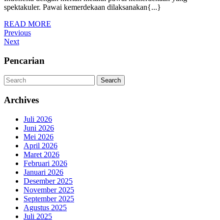
PAWAI
spektakuler. Pawai kemerdekaan dilaksanakan{...}
HUT
READ
READ MORE
RI
Navigasi
Previous
MORE
Previous
KE-
Post
Next
Next
pos
80
Post
Pencarian
Search
Search
Archives
Juli 2026
Juni 2026
Mei 2026
April 2026
Maret 2026
Februari 2026
Januari 2026
Desember 2025
November 2025
September 2025
Agustus 2025
Juli 2025