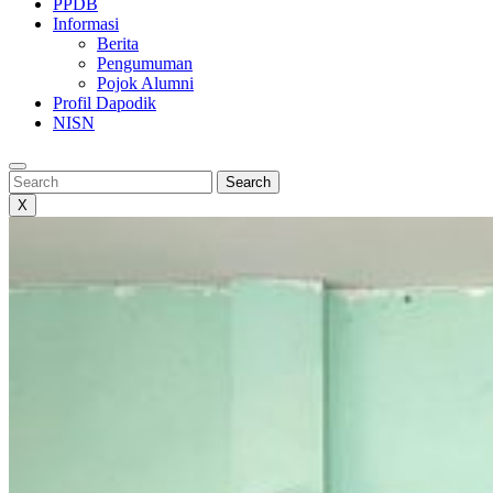
PPDB
Informasi
Berita
Pengumuman
Pojok Alumni
Profil Dapodik
NISN
Search
Search
X