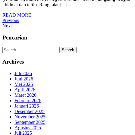
Gelar
khidmat dan tertib. Rangkaian{...}
Upacara
READ
READ MORE
Peringatan
Navigasi
Previous
MORE
Previous
Hardiknas
Post
Next
Next
pos
2026
Post
Pencarian
Search
Search
Archives
Juli 2026
Juni 2026
Mei 2026
April 2026
Maret 2026
Februari 2026
Januari 2026
Desember 2025
November 2025
September 2025
Agustus 2025
Juli 2025