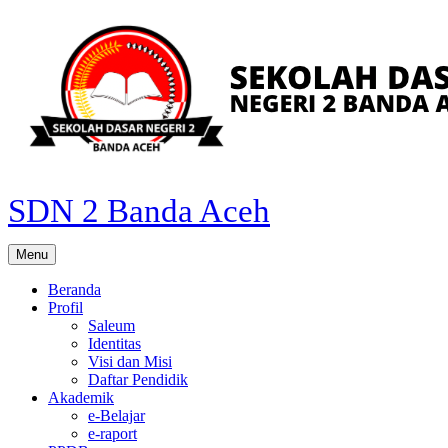
Skip
to
content
SDN 2 Banda Aceh
Menu
Beranda
Profil
Saleum
Identitas
Visi dan Misi
Daftar Pendidik
Akademik
e-Belajar
e-raport