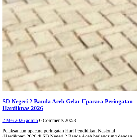
SD Negeri 2 Banda Aceh Gelar Upacara Peringatan
SD
Hardiknas 2026
Negeri
2
admin
2 Mei 2026
admin
0 Comments
20:58
2
Mei
Banda
Pelaksanaan upacara peringatan Hari Pendidikan Nasional
2026
Aceh
(Hardiknas) 2026 di SD Negeri 2 Banda Aceh berlangsung dengan