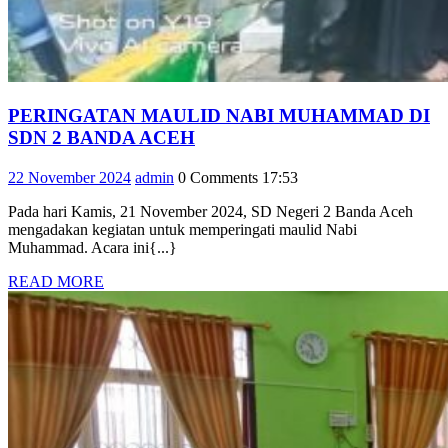
PERINGATAN MAULID NABI MUHAMMAD DI
PERINGATAN
SDN 2 BANDA ACEH
MAULID
22
admin
22 November 2024
admin
0 Comments
17:53
NABI
November
MUHAMMAD
Pada hari Kamis, 21 November 2024, SD Negeri 2 Banda Aceh
2024
DI
mengadakan kegiatan untuk memperingati maulid Nabi
SDN
Muhammad. Acara ini{...}
2
READ
READ MORE
BANDA
MORE
ACEH