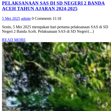
PELAKSANAAN SAS DI SD NEGERI 2 BANDA
PELAKSANAA
ACEH TAHUN AJARAN 2024-2025
SAS
5
admin
5 Mei 2025
admin
0 Comments
11:18
DI
Mei
SD
Senin, 5 Mei 2025 merupakan hari pertama pelaksanaan SAS di SD
2025
NEGERI
Negeri 2 Banda Aceh. Pelaksanaan SAS di SD Negeri{...}
2
READ
READ MORE
BANDA
MORE
ACEH
TAHUN
AJARAN
2024-
2025