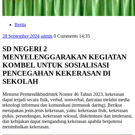
Berita
Category
28
admin
28 September 2024
admin
0 Comments
14:35
September
2024
SD NEGERI 2
MENYELENGGARAKAN KEGIATAN
KOMBEL UNTUK SOSIALISASI
PENCEGAHAN KEKERASAN DI
SEKOLAH
Menurut Permendikbudristek Nomor 46 Tahun 2023, kekerasan
dapat terjadi secara fisik, verbal, nonverbal, dan/atau melalui media
teknologi informasi dan komunikasi (termasuk daring). Berikut
merupakan jenis-jenis kekerasan, yaitu: kekerasan fisik, kekerasan
psikis, perundungan, kekerasan seksual, diskriminasi dan intoleransi,
dan kebijakan dapat mengandung kekerasan apabila berpotensi
menimbulkan kekerasan.