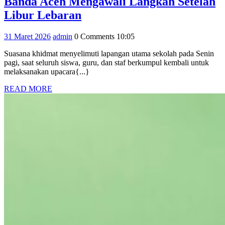
Banda Aceh Mengawali Langkah Setelah
Upacara
Libur Lebaran
Bendera
31
admin
31 Maret 2026
admin
0 Comments
10:05
dan
Maret
Halalbihalal
Suasana khidmat menyelimuti lapangan utama sekolah pada Senin
2026
pagi, saat seluruh siswa, guru, dan staf berkumpul kembali untuk
SDN
melaksanakan upacara{...}
2
READ
READ MORE
Banda
MORE
Aceh
Mengawali
Langkah
Setelah
Libur
Lebaran