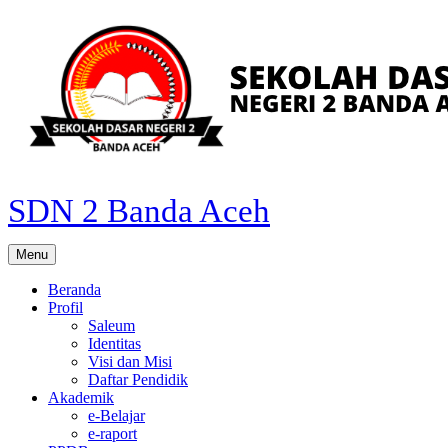
Skip
to
content
SDN 2 Banda Aceh
Menu
Beranda
Profil
Saleum
Identitas
Visi dan Misi
Daftar Pendidik
Akademik
e-Belajar
e-raport