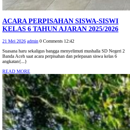
ACARA PERPISAHAN SISWA-SISWI
AC
KELAS 6 TAHUN AJARAN 2025/2026
PE
21
admin
21 Mei 2026
admin
0 Comments
12:42
SIS
Mei
SIS
Suasana haru sekaligus bangga menyelimuti mushalla SD Negeri 2
2026
Banda Aceh saat acara perpisahan dan pelepasan siswa kelas 6
KE
angkatan{...}
6
READ
READ MORE
TA
MORE
AJ
202