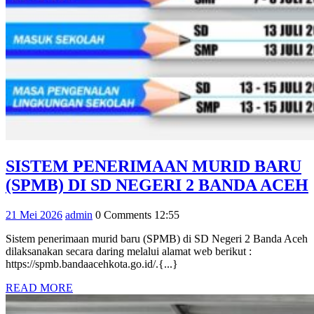
SISTEM PENERIMAAN MURID BARU
(SPMB) DI SD NEGERI 2 BANDA ACEH
21
admin
21 Mei 2026
admin
0 Comments
12:55
Mei
Sistem penerimaan murid baru (SPMB) di SD Negeri 2 Banda Aceh
2026
dilaksanakan secara daring melalui alamat web berikut :
https://spmb.bandaacehkota.go.id/.{...}
READ
READ MORE
MORE