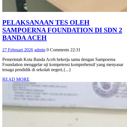
PELAKSANAAN TES OLEH
SAMPOERNA FOUNDATION DI SDN 2
PELAKSANAAN
BANDA ACEH
TES
27
admin
27 Februari 2026
admin
0 Comments
22:31
OLEH
Februari
SAMPOERNA
Pemerintah Kota Banda Aceh bekerja sama dengan Sampoerna
2026
Foundation menggelar uji kompetensi komprehensif yang menyasar
FOUNDATION
tenaga pendidik di sekolah negeri,{...}
DI
READ
READ MORE
SDN
MORE
2
BANDA
ACEH