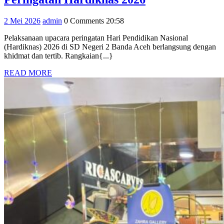
Negeri
2
admin
2 Mei 2026
admin
0 Comments
20:58
2
Mei
Banda
Pelaksanaan upacara peringatan Hari Pendidikan Nasional
2026
(Hardiknas) 2026 di SD Negeri 2 Banda Aceh berlangsung dengan
Aceh
khidmat dan tertib. Rangkaian{...}
Gelar
READ
READ MORE
Upacara
MORE
Peringatan
Hardiknas
2026