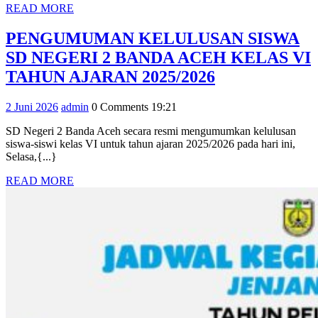
READ
READ MORE
Banda
MORE
Aceh
PENGUMUMAN KELULUSAN SISWA
Raih
SD NEGERI 2 BANDA ACEH KELAS VI
PENGUMUM
Juara
TAHUN AJARAN 2025/2026
KELULUSA
2
2
admin
2 Juni 2026
admin
0 Comments
19:21
SISWA
Pawai
Juni
SD
1
SD Negeri 2 Banda Aceh secara resmi mengumumkan kelulusan
2026
siswa-siswi kelas VI untuk tahun ajaran 2025/2026 pada hari ini,
NEGERI
Muharram
Selasa,{...}
2
1448H
READ
READ MORE
BANDA
MORE
ACEH
KELAS
VI
TAHUN
AJARAN
2025/2026