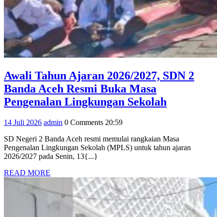
Awali Tahun Ajaran 2026/2027, SDN 2
Banda Aceh Resmi Buka Masa
Awali
Pengenalan Lingkungan Sekolah
Tahun
14
admin
14 Juli 2026
admin
0 Comments
20:59
Ajaran
Juli
2026/2027
SD Negeri 2 Banda Aceh resmi memulai rangkaian Masa
2026
Pengenalan Lingkungan Sekolah (MPLS) untuk tahun ajaran
SDN
2026/2027 pada Senin, 13{...}
2
READ
READ MORE
Banda
MORE
Aceh
Resmi