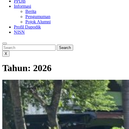
PPDB
Informasi
Berita
Pengumuman
Pojok Alumni
Profil Dapodik
NISN
Search
Search
X
Tahun:
2026