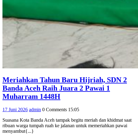
Meriahkan Tahun Baru Hijriah, SDN 2
Banda Aceh Raih Juara 2 Pawai 1
Meriahkan
Muharram 1448H
Tahun
17
admin
17 Juni 2026
admin
0 Comments
15:05
Baru
Juni
Hijriah,
Suasana Kota Banda Aceh tampak begitu meriah dan khidmat saat
2026
ribuan warga tumpah ruah ke jalanan untuk memeriahkan pawai
SDN
menyambut{...}
2