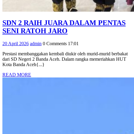
SDN 2 RAIH JUARA DALAM PENTAS
SDN
SENI RATOH JARO
2
20
admin
20 April 2026
admin
0 Comments
17:01
RAIH
April
JUARA
Prestasi membanggakan kembali diukir oleh murid-murid berbakat
2026
dari SD Negeri 2 Banda Aceh. Dalam rangka memeriahkan HUT
DALAM
Kota Banda Aceh{...}
PENTAS
READ
READ MORE
SENI
MORE
RATOH
JARO