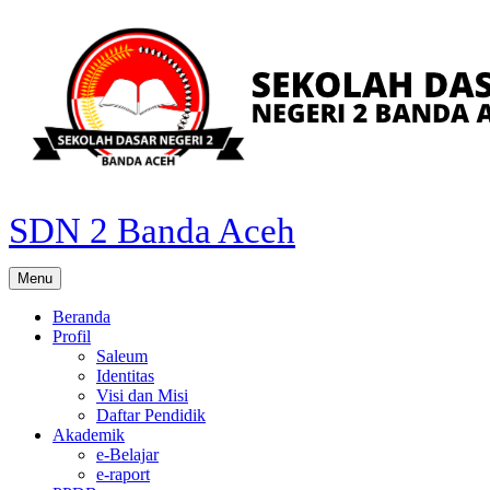
Skip
to
content
SDN 2 Banda Aceh
Menu
Beranda
Profil
Saleum
Identitas
Visi dan Misi
Daftar Pendidik
Akademik
e-Belajar
e-raport