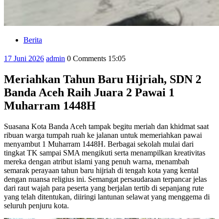
Berita
Category
17
admin
17 Juni 2026
admin
0 Comments
15:05
Juni
2026
Meriahkan Tahun Baru Hijriah, SDN 2
Banda Aceh Raih Juara 2 Pawai 1
Muharram 1448H
Suasana Kota Banda Aceh tampak begitu meriah dan khidmat saat
ribuan warga tumpah ruah ke jalanan untuk memeriahkan pawai
menyambut 1 Muharram 1448H. Berbagai sekolah mulai dari
tingkat TK sampai SMA mengikuti serta menampilkan kreativitas
mereka dengan atribut islami yang penuh warna, menambah
semarak perayaan tahun baru hijriah di tengah kota yang kental
dengan nuansa religius ini. Semangat persaudaraan terpancar jelas
dari raut wajah para peserta yang berjalan tertib di sepanjang rute
yang telah ditentukan, diiringi lantunan selawat yang menggema di
seluruh penjuru kota.