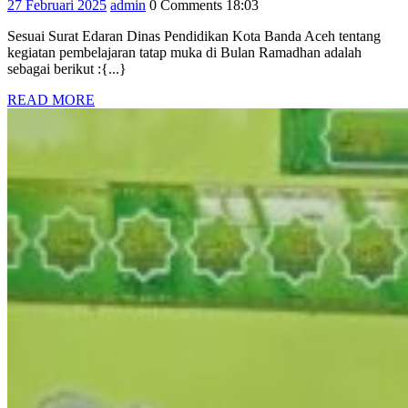
27
admin
27 Februari 2025
admin
0 Comments
18:03
DI
Februari
BULAN
Sesuai Surat Edaran Dinas Pendidikan Kota Banda Aceh tentang
2025
RAMADHAN
kegiatan pembelajaran tatap muka di Bulan Ramadhan adalah
2025
sebagai berikut :{...}
READ
READ MORE
MORE