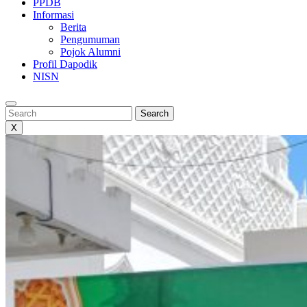
PPDB
Informasi
Berita
Pengumuman
Pojok Alumni
Profil Dapodik
NISN
Search
Search
X