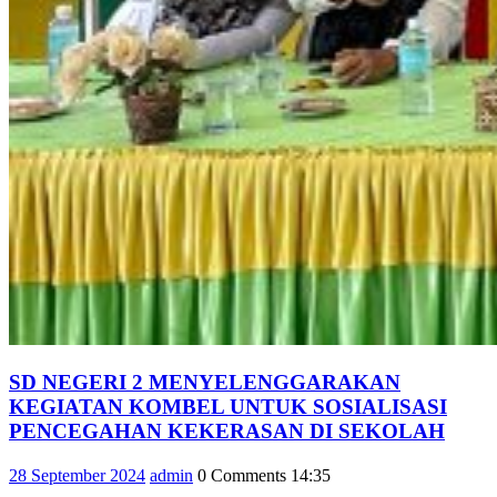
SD NEGERI 2 MENYELENGGARAKAN
KEGIATAN KOMBEL UNTUK SOSIALISASI
SD
PENCEGAHAN KEKERASAN DI SEKOLAH
NEG
28
admin
28 September 2024
admin
0 Comments
14:35
2
September