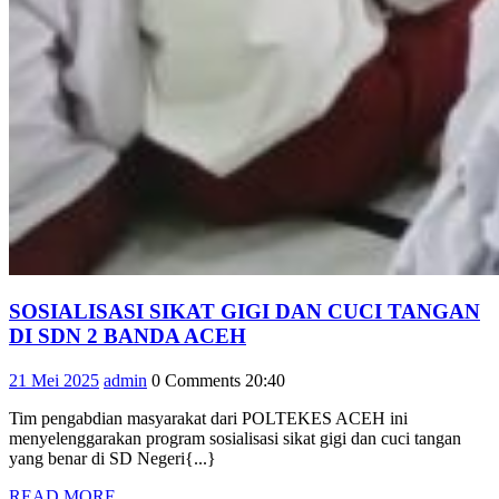
SOSIALISASI SIKAT GIGI DAN CUCI TANGAN
SOSIALISASI
DI SDN 2 BANDA ACEH
SIKAT
21
admin
21 Mei 2025
admin
0 Comments
20:40
GIGI
Mei
DAN
Tim pengabdian masyarakat dari POLTEKES ACEH ini
2025
CUCI
menyelenggarakan program sosialisasi sikat gigi dan cuci tangan
TANGAN
yang benar di SD Negeri{...}
DI
READ
READ MORE