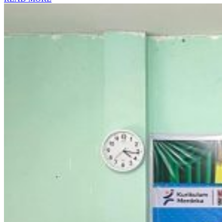
SDN
MORE
2
BANDA
ACEH