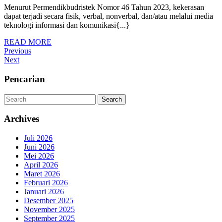
MEN
Menurut Permendikbudristek Nomor 46 Tahun 2023, kekerasan
2024
KEG
dapat terjadi secara fisik, verbal, nonverbal, dan/atau melalui media
KOM
teknologi informasi dan komunikasi{...}
UNT
READ
READ MORE
SOSI
Navigasi
Previous
MORE
Previous
PEN
Post
Next
Next
pos
KEK
Post
Pencarian
DI
SEK
Search
Search
Archives
Juli 2026
Juni 2026
Mei 2026
April 2026
Maret 2026
Februari 2026
Januari 2026
Desember 2025
November 2025
September 2025