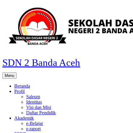
Skip
to
content
SDN 2 Banda Aceh
Menu
Beranda
Profil
Saleum
Identitas
Visi dan Misi
Daftar Pendidik
Akademik
e-Belajar
e-raport