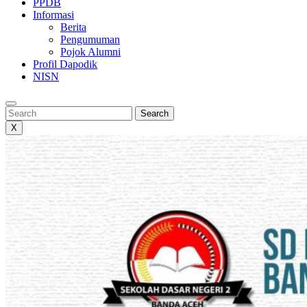
PPDB
Informasi
Berita
Pengumuman
Pojok Alumni
Profil Dapodik
NISN
Search
Search
X