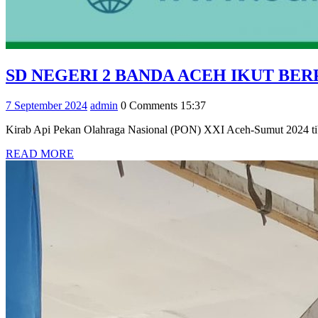
SD NEGERI 2 BANDA ACEH IKUT BER
7
admin
7 September 2024
admin
0 Comments
15:37
September
Kirab Api Pekan Olahraga Nasional (PON) XXI Aceh-Sumut 2024 tiba
2024
READ
READ MORE
MORE