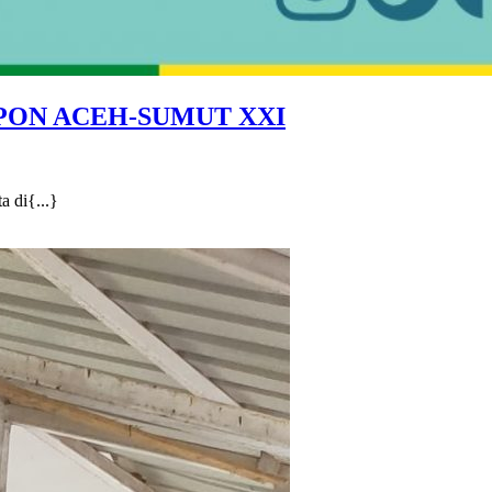
SD
 PON ACEH-SUMUT XXI
NEGERI
2
BANDA
 di{...}
ACEH
IKUT
BERPARTISIPAS
MENYAMBUT
KIRAB
API
PON
ACEH-
SUMUT